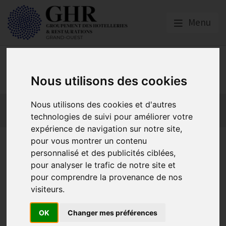
Menu
GHR GRAND-OUEST
Nous utilisons des cookies
Actualités
Qui sommes nous ?
Formations
Nous utilisons des cookies et d'autres
technologies de suivi pour améliorer votre
GHR National
Partenaires
expérience de navigation sur notre site,
pour vous montrer un contenu
Lutte contre la fraude 2025 :
personnalisé et des publicités ciblées,
une efficacité confirmée en
pour analyser le trafic de notre site et
pour comprendre la provenance de nos
Pays de la Loire
visiteurs.
OK
Changer mes préférences
Actualités locales