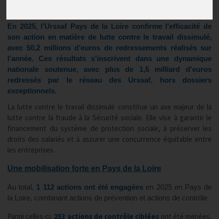
Publié le
29/04/2026
En 2025, l’Urssaf Pays de la Loire confirme l’efficacité de
son action en matière de lutte contre le travail dissimulé,
avec 50,2 millions d’euros de redressements réalisés sur
l’année. Ces résultats s’inscrivent dans une dynamique
nationale soutenue, avec plus de 1,5 milliard d’euros
redressés par le réseau des Urssaf, hors dossiers
exceptionnels.
La lutte contre le travail dissimulé constitue un axe majeur de la
lutte contre la fraude à la Sécurité sociale. Elle vise à garantir le
financement du système de protection sociale, à préserver les
droits des salariés et à assurer une concurrence équitable entre
les entreprises.
Une mobilisation forte en Pays de la Loire
Au total,
1 112 actions ont été engagées
en 2025 en Pays de
la Loire, combinant actions de prévention et actions de contrôle.
Parmi celles-ci,
253 actions de contrôle ciblées
ont été menées,