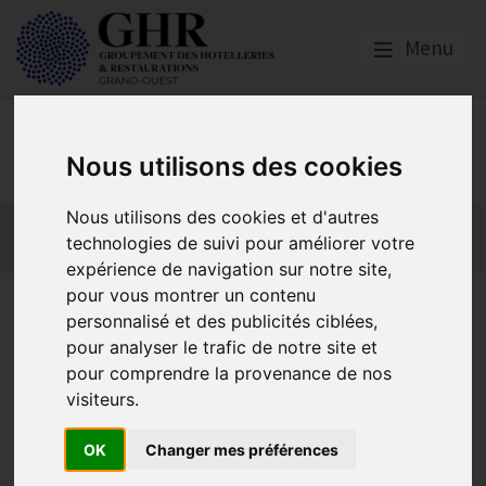
Menu
GHR GRAND-OUEST
Nous utilisons des cookies
Nous utilisons des cookies et d'autres
Actualités
Qui sommes nous ?
Formations
technologies de suivi pour améliorer votre
GHR National
Partenaires
expérience de navigation sur notre site,
pour vous montrer un contenu
Soutenez l’action de
personnalisé et des publicités ciblées,
logement fraternité ! en
pour analyser le trafic de notre site et
pour comprendre la provenance de nos
participant à la soirée
visiteurs.
caricative
OK
Changer mes préférences