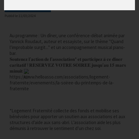
Actualités locales
Publié le
11/03/2024
Au programme : Un dîner, une conférence-débat animée par 
Yannick Roudaut, auteur et essayiste, sur le thème "Quand 
l’improbable surgit..." et un accompagnement musical piano-
bar.
𝐒𝐨𝐮𝐭𝐞𝐧𝐞𝐳 𝐥’𝐚𝐜𝐭𝐢𝐨𝐧 𝐝𝐞 𝐥’𝐚𝐬𝐬𝐨𝐜𝐢𝐚𝐭𝐢𝐨𝐧* 𝐞𝐭 𝐩𝐚𝐫𝐭𝐢𝐜𝐢𝐩𝐞𝐳 𝐚̀ 𝐜𝐞 𝐝𝐢̂𝐧𝐞𝐫 
𝐜𝐚𝐫𝐢𝐭𝐚
𝐭𝐢𝐟 ! 𝐑𝐄𝐒𝐄𝐑𝐕𝐄𝐙 𝐕𝐎𝐓𝐑𝐄 𝐒𝐎𝐈𝐑𝐄𝐄 𝐣𝐮𝐬𝐪𝐮’𝐚𝐮 𝟏𝟓 𝐦𝐚𝐫𝐬 
𝐦𝐢𝐧𝐮𝐢𝐭 
https://www.helloasso.com/associations/
logement-
frater
nite/evenements/la-soiree-du-printemps-de-la-
fraternite
*Logement Fraternité collecte des fonds et mobilise ses 
bénévoles pour apporter un soutien aux associations et aux 
structures d’aide aux sans-abri. L’association aide les plus 
démunis à retrouver le sentiment d’un chez soi.