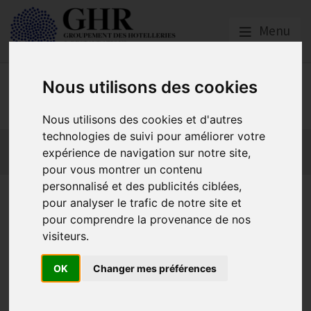
Menu
Nous utilisons des cookies
GHR GRAND-OUEST
Nous utilisons des cookies et d'autres
technologies de suivi pour améliorer votre
Actualités
Qui sommes nous ?
Formations
expérience de navigation sur notre site,
GHR National
Partenaires
pour vous montrer un contenu
personnalisé et des publicités ciblées,
Centrale de
pour analyser le trafic de notre site et
pour comprendre la provenance de nos
référencement
visiteurs.
OK
Changer mes préférences
BSR
Votre centrale de
référencement