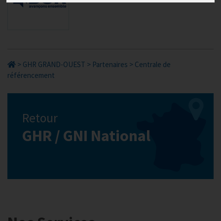
>
GHR GRAND-OUEST
>
Partenaires
>
Centrale de
référencement
Retour
GHR / GNI National