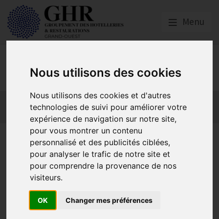
Menu
GHR GRAND-OUEST
Nous utilisons des cookies
Nous utilisons des cookies et d'autres
Actualités
Qui sommes nous ?
Formations
technologies de suivi pour améliorer votre
GHR National
Partenaires
expérience de navigation sur notre site,
pour vous montrer un contenu
BSR
personnalisé et des publicités ciblées,
pour analyser le trafic de notre site et
pour comprendre la provenance de nos
BSR vous propose un accès privilégié à un large réseau de
visiteurs.
fournisseurs référencés pour répondre à tous vos besoins en
restauration : alimentaire, boissons, hygiène, art de la table ... avec
OK
Changer mes préférences
des tarifs négociés et bloqués dans le temps !