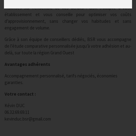
Epicerie, frais, fruits et légumes, boissons, hygiène ... des tarifs
maitrisés sur l’ensemble de vos achats ! BSR s’adapte à vote
établissement et vous conseille pour optimiser vos coûts
d’approvisionnement, sans changer vos habitudes et sans
engagement de volume.
Grâce à son équipe de conseillers dédiés, BSR vous accompagne
de l’étude comparative personnalisée jusqu’à votre adhésion et au-
delà, sur toute la région Grand Ouest
Avantages adhérents
Accompagnement personnalisé, tarifs négociés, économies
garanties.
Votre contact :
Kévin DUC
06.32.69.69.11
kevinduc.bsr@gmail.com