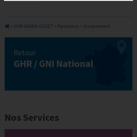
>
GHR GRAND-OUEST
>
Partenaires
>
Encaissement
Retour
GHR / GNI National
Nos Services