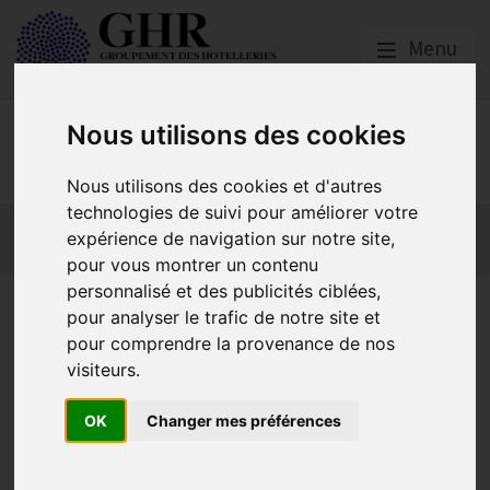
Menu
Nous utilisons des cookies
GHR GRAND-OUEST
Nous utilisons des cookies et d'autres
technologies de suivi pour améliorer votre
Actualités
Qui sommes nous ?
Formations
expérience de navigation sur notre site,
GHR National
Partenaires
pour vous montrer un contenu
personnalisé et des publicités ciblées,
Encaissement
pour analyser le trafic de notre site et
pour comprendre la provenance de nos
visiteurs.
FIDUCIAL Pointex
Caisse enregistreuse et
OK
Changer mes préférences
solutions de gestion pour
restaurants et commerces