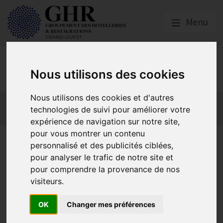
Menu
GHR GRAND-OUEST
Nous utilisons des cookies
Nous utilisons des cookies et d'autres
Actualités
Qui sommes nous ?
Formations
technologies de suivi pour améliorer votre
GHR National
Partenaires
expérience de navigation sur notre site,
pour vous montrer un contenu
Inex Design
personnalisé et des publicités ciblées,
pour analyser le trafic de notre site et
pour comprendre la provenance de nos
visiteurs.
OK
Changer mes préférences