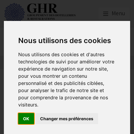
Menu
GHR Hauts-de-France
Nous utilisons des cookies
Nous utilisons des cookies et d'autres
technologies de suivi pour améliorer votre
expérience de navigation sur notre site,
pour vous montrer un contenu
Report des échéances pour
personnalisé et des publicités ciblées,
les entreprises qui
pour analyser le trafic de notre site et
pour comprendre la provenance de nos
bénéficient de prêts, ou
visiteurs.
d’avances remboursables
OK
Changer mes préférences