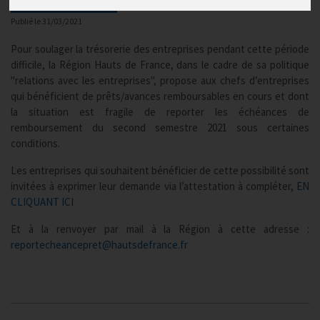
Actualités locales
Publié le
31/03/2021
Pour soulager la trésorerie des entreprises pendant cette période
difficile, la Région Hauts de France, dans le cadre de sa politique
"relations avec les entreprises", propose aux chefs d’entreprises
qui bénéficient de prêts/avances remboursables en cours et dont
la situation est fragile de reporter les échéances de
remboursement du second semestre 2021 sous certaines
conditions.
Les entreprises qui souhaitent bénéficier de cette possibilité sont
invitées à exprimer leur demande via l’attestation à compléter,
EN
CLIQUANT ICI
Et à la renvoyer par mail à la Région à cette adresse :
reportecheancepret@hautsdefrance.fr