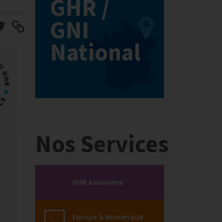
GHR /
GNI
National
Nos Services
GHR Assurance
Europe & Numérique