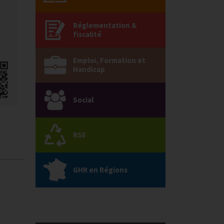
Réglementation &
fiscalité
Emploi, Formation et
Handicap
Social
RSE
GHR en Régions