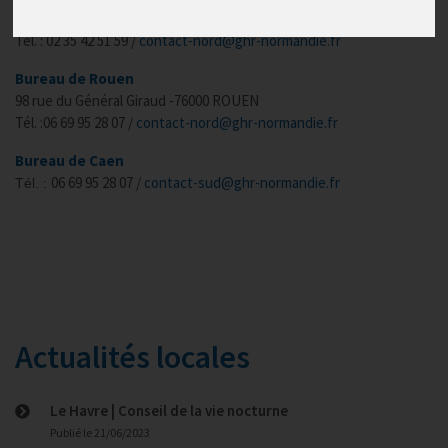
3 rue Desmarais - 76600 LE HAVRE
Tél. : 02 35 42 51 59 /
contact-nord@ghr-normandie.fr
Bureau de Rouen
98 rue du Général Giraud -76000 ROUEN
Tél. :06 69 95 28 07 /
contact-nord@ghr-normandie.fr
Bureau de Caen
06 69 95 28 07
/
contact-sud@ghr-normandie.fr
Tél. :
Actualités locales
Le Havre | Conseil de la vie nocturne
Publié le
21/06/2023