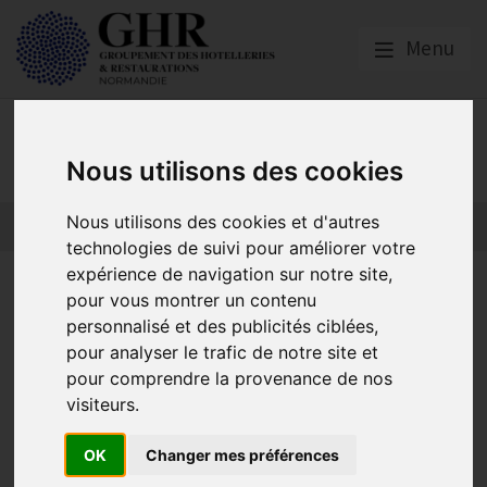
Menu
GNI NORMANDIE
Nous utilisons des cookies
Nous utilisons des cookies et d'autres
technologies de suivi pour améliorer votre
expérience de navigation sur notre site,
Coordonnées des bureaux du
pour vous montrer un contenu
GHR Normandie
personnalisé et des publicités ciblées,
pour analyser le trafic de notre site et
pour comprendre la provenance de nos
visiteurs.
GNI NORMANDIE
Publié le
26/05/2020
OK
Changer mes préférences
Bureau du Havre