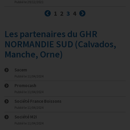
Publié le
29/12/2021
Précédent
(courante)
Suivant
1
2
3
4
Les partenaires du GHR
NORMANDIE SUD (Calvados,
Manche, Orne)
Sacem
Publié le
11/04/2024
Promocash
Publié le
11/04/2024
Société France Boissons
Publié le
11/04/2024
Société M2I
Publié le
11/04/2024