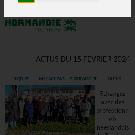
Les actualités de Normandie Tourisme
Voir le contenu de ce mail en ligne
ACTUS DU 15 FÉVRIER 2024
L’EQUIPE
NOS ACTIONS
OBSERVATOIRE
OUTILS
Échanges
avec des
professionn
els
néerlandais