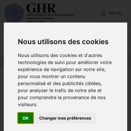
Menu
GNI NORMANDIE
Nous utilisons des cookies
Nous utilisons des cookies et d'autres
technologies de suivi pour améliorer votre
expérience de navigation sur notre site,
Normandie Côte Fleurie :
pour vous montrer un contenu
personnalisé et des publicités ciblées,
INVITATION - Plan saisonnier
pour analyser le trafic de notre site et
pour comprendre la provenance de nos
visiteurs.
Actualités locales
OK
Changer mes préférences
Publié le
10/04/2024
INVITATION - Plan saisonnier : 15 engagements pour améliorer