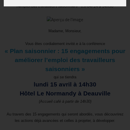
l’emploi des travailleurs saisonniers - 15/04/24 à 14h30
Madame, Monsieur,
Vous êtes cordialement invité.e à la conférence
« Plan saisonnier : 15 engagements pour
améliorer l’emploi des travailleurs
saisonniers »
qui se tiendra
lundi 15 avril à 14h30
Hôtel Le Normandy à Deauville
(Accueil café à partir de 14h30)
Au travers des 15 engagements qui seront abordés, vous découvrirez
les actions déjà avancées et celles à projeter, à développer.