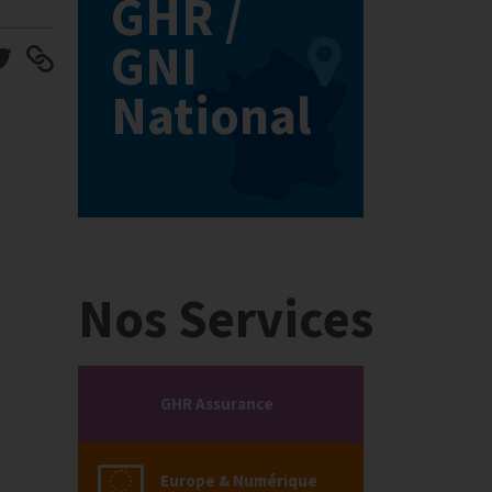
GHR /
GNI
National
Nos Services
GHR Assurance
Europe & Numérique