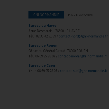
GNI NORMANDIE
Publié le
26/05/2020
Bureau du Havre
3 rue Desmarais - 76600 LE HAVRE
Tél. : 02 35 42 51 59 /
contact-nord@ghr-normandie.fr
Bureau de Rouen
98 rue du Général Giraud -76000 ROUEN
Tél. :06 69 95 28 07 /
contact-nord@ghr-normandie.fr
Bureau de Caen
06 69 95 28 07
/
contact-sud@ghr-normandie.fr
Tél. :