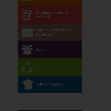
Réglementation &
fiscalité
Emploi, Formation et
Handicap
Social
RSE
GHR en Régions