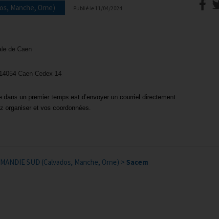
os, Manche, Orne)
Publié le
11/04/2024
iale de Caen
 14054 Caen Cedex 14
e dans un premier temps est d’envoyer un courriel directement
z organiser et vos coordonnées.
RMANDIE SUD (Calvados, Manche, Orne)
>
Sacem