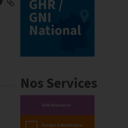
GHR /
GNI
National
Nos Services
GHR Assurance
Europe & Numérique