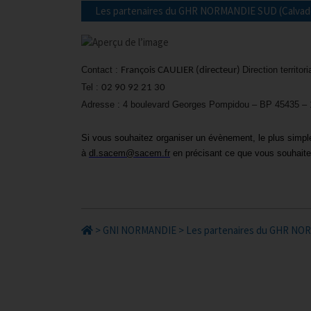
Les partenaires du GHR NORMANDIE SUD (Calvad
Contact :
Direction territor
François CAULIER (directeur)
Tel :
02 90 92 21 30
Adresse : 4 boulevard Georges Pompidou – BP 45435 –
Si vous souhaitez organiser un évènement, le plus simpl
à
dl.sacem@sacem.fr
en précisant ce que vous souhaite
>
GNI NORMANDIE
>
Les partenaires du GHR NO