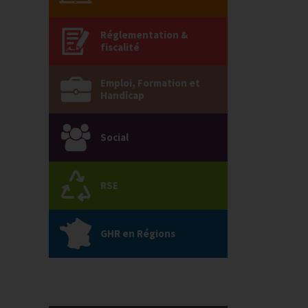
Réglementation &
fiscalité
Emploi, Formation et
Handicap
Social
RSE
GHR en Régions