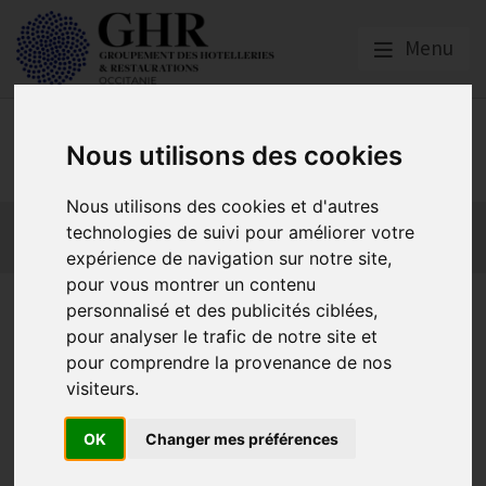
Menu
GHR OCCITANIE
Nous utilisons des cookies
Nous utilisons des cookies et d'autres
Actualités
Qui sommes nous ?
GHR National
technologies de suivi pour améliorer votre
Partenaires
expérience de navigation sur notre site,
pour vous montrer un contenu
Montpellier | Invitation PDJ
personnalisé et des publicités ciblées,
pour analyser le trafic de notre site et
Quel avenir pour les
pour comprendre la provenance de nos
professionnels HCR de
visiteurs.
l’Hérault ?
OK
Changer mes préférences