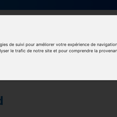
Qui sommes-nous ?
Services & actions
gies de suivi pour améliorer votre expérience de navigatio
lyser le trafic de notre site et pour comprendre la provenan
n Sud
d