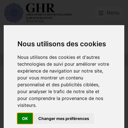
Menu
GHR Région Sud
Nous utilisons des cookies
Nous utilisons des cookies et d'autres
technologies de suivi pour améliorer votre
expérience de navigation sur notre site,
Test Actu Initiale
pour vous montrer un contenu
personnalisé et des publicités ciblées,
pour analyser le trafic de notre site et
Actualités locales
pour comprendre la provenance de nos
visiteurs.
Publié le
04/03/2019
Lorem ipsum dolor sit amet, consectetur adipiscing elit.
OK
Changer mes préférences
Curabitur laoreet ut sapien auctor consequat. In eu dignissim