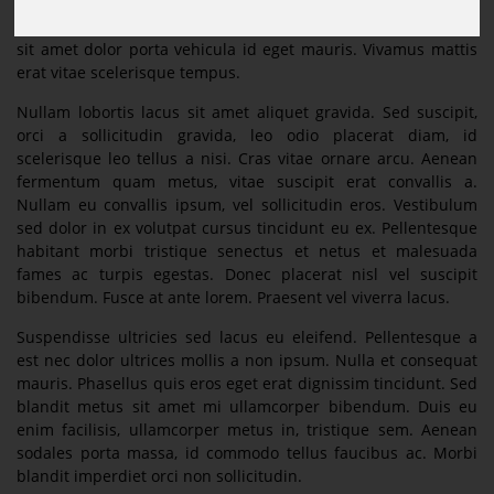
felis. Ut eleifend at dui vitae sagittis. In quis magna erat.
Aliquam et commodo dui, vitae convallis justo. Morbi sed erat
sit amet dolor porta vehicula id eget mauris. Vivamus mattis
erat vitae scelerisque tempus.
Nullam lobortis lacus sit amet aliquet gravida. Sed suscipit,
orci a sollicitudin gravida, leo odio placerat diam, id
scelerisque leo tellus a nisi. Cras vitae ornare arcu. Aenean
fermentum quam metus, vitae suscipit erat convallis a.
Nullam eu convallis ipsum, vel sollicitudin eros. Vestibulum
sed dolor in ex volutpat cursus tincidunt eu ex. Pellentesque
habitant morbi tristique senectus et netus et malesuada
fames ac turpis egestas. Donec placerat nisl vel suscipit
bibendum. Fusce at ante lorem. Praesent vel viverra lacus.
Suspendisse ultricies sed lacus eu eleifend. Pellentesque a
est nec dolor ultrices mollis a non ipsum. Nulla et consequat
mauris. Phasellus quis eros eget erat dignissim tincidunt. Sed
blandit metus sit amet mi ullamcorper bibendum. Duis eu
enim facilisis, ullamcorper metus in, tristique sem. Aenean
sodales porta massa, id commodo tellus faucibus ac. Morbi
blandit imperdiet orci non sollicitudin.