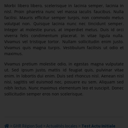
Morbi libero libero, scelerisque in lacinia semper, lacinia in
nisl. Proin pharetra nunc vel massa iaculis faucibus. Nulla
facilisi. Mauris efficitur semper turpis, non commodo metus
volutpat non. Quisque lacinia nunc nec tincidunt semper.
Integer at molestie purus, at imperdiet metus. Duis id orci
viverra felis condimentum placerat. In vitae ligula nulla.
Vivamus vel tristique tortor. Nullam sollicitudin enim justo.
Vivamus quis magna turpis. Vestibulum facilisis ut odio et
maximus.
Vivamus pretium molestie odio, in egestas magna vulputate
ut. Sed ipsum justo, mattis id feugiat quis, pulvinar vitae
enim. In lobortis dui enim. Duis sed rhoncus nisl. Aenean nisl
nisi, sagittis vel euismod nec, posuere eu sem. Aliquam sed
nibh lectus. Nunc maximus elementum leo et suscipit. Donec
sollicitudin semper eros non scelerisque.
>
GHR Région Sud
>
Actualités locales
>
Test Actu Initiale