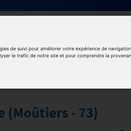
ctualités
Qui sommes nous ?
GHR Nation
Contact adhésion
gies de suivi pour améliorer votre expérience de navigatio
lyser le trafic de notre site et pour comprendre la provenan
gne Rhône-Alpes Régi
l
Partenaires
Contact adhésion
e (Moûtiers - 73)