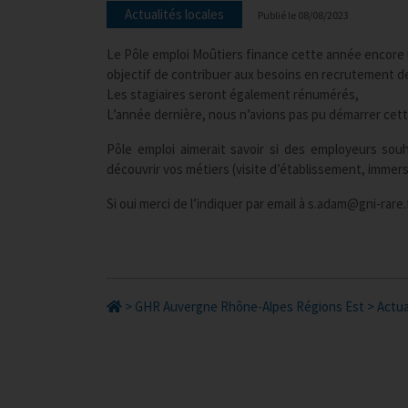
Actualités locales
Publié le
08/08/2023
Le Pôle emploi Moûtiers finance cette année encore 
objectif de contribuer aux besoins en recrutement d
Les stagiaires seront également rénumérés,
L’année dernière, nous n’avions pas pu démarrer cett
Pôle emploi aimerait savoir si des employeurs souh
découvrir vos métiers (visite d’établissement, immer
Si oui merci de l’indiquer par email à s.adam@gni-rare.
>
GHR Auvergne Rhône-Alpes Régions Est
>
Actua