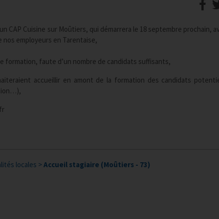
un CAP Cuisine sur Moûtiers, qui démarrera le 18 septembre prochain, a
e nos employeurs en Tarentaise,
e formation, faute d’un nombre de candidats suffisants,
aiteraient accueillir en amont de la formation des candidats potenti
sion…),
fr
lités locales
>
Accueil stagiaire (Moûtiers - 73)