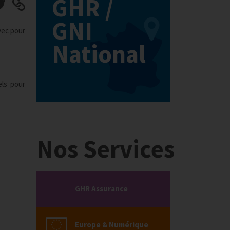
GHR /
GNI
vec pour
National
els pour
Nos Services
GHR Assurance
Europe & Numérique