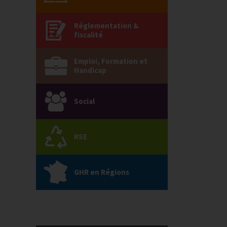
Réglementation &
fiscalité
Emploi, Formation et
Handicap
Social
RSE
GHR en Régions