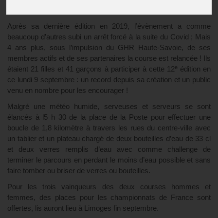
Publié le
13/09/2024
Après sa dernière édition en 2019, l’évènement a comme
beaucoup d’autres subi un arrêt forcé à la suite du Covid ; Mais
4 ans plus, sous l’impulsion du GHR Haute-Savoie, de ses
membres actifs et de ses partenaires la course est relancée ! Ils
e
étaient 21 filles et 41 garçons à participer à cette 12
édition en
ce lundi 9 septembre : un record depuis sa création et un public
venu en nombre pour les encourager !
Malgré une météo humide, serveuses et serveurs se sont
élancés à l5 h 30 de la place de la Poste pour effectuer une
boucle de 1,8 kilomètre à travers les rues du centre-ville avec
un tablier et un plateau chargé de deux bouteilles d’eau de 33 cl
et deux verres remplis d’eau avec comme challenge de
terminer le parcours en perdant le moins d’eau possible et sans
faire tomber ou briser de verres ou bouteilles.
Pour les trois vainqueurs des deux courses hommes et
femmes, des places pour les championnats de France sont
offertes, lis auront lieu à Limoges fin septembre.