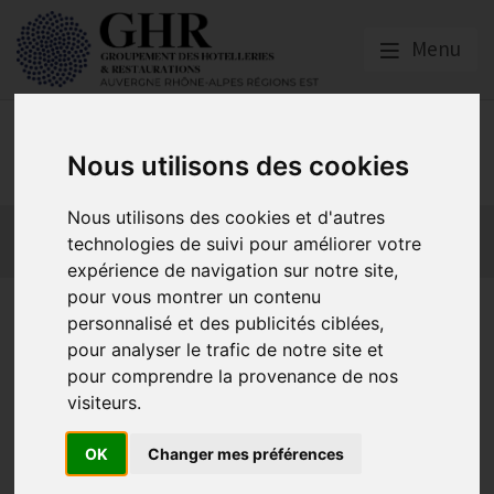
Menu
GHR Auvergne Rhône-
Nous utilisons des cookies
Alpes Régions Est
Nous utilisons des cookies et d'autres
Actualités
Qui sommes nous ?
GHR National
technologies de suivi pour améliorer votre
Partenaires
Contact adhésion
expérience de navigation sur notre site,
pour vous montrer un contenu
Chamonix – 74| Grand retour
personnalisé et des publicités ciblées,
de la course des serveuses et
pour analyser le trafic de notre site et
pour comprendre la provenance de nos
garçons de Café
visiteurs.
OK
Changer mes préférences
Actualités locales