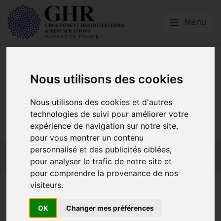
Menu
Nous utilisons des cookies
Nous utilisons des cookies et d'autres
GHR PARIS ÎLE-DE-
technologies de suivi pour améliorer votre
FRANCE
expérience de navigation sur notre site,
pour vous montrer un contenu
personnalisé et des publicités ciblées,
Actualités
Qui sommes-nous ?
GHR National
pour analyser le trafic de notre site et
Partenaires
Contact adhésion
pour comprendre la provenance de nos
visiteurs.
Emplois francs : bénéficiez
d’une aide pour recruter ! -
OK
Changer mes préférences