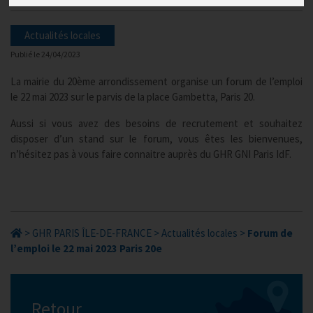
Actualités locales
Publié le
24/04/2023
La mairie du 20ème arrondissement organise un forum de l’emploi
le 22 mai 2023 sur le parvis de la place Gambetta, Paris 20.
Aussi si vous avez des besoins de recrutement et souhaitez
disposer d’un stand sur le forum, vous êtes les bienvenues,
n’hésitez pas à vous faire connaitre auprès du GHR GNI Paris IdF.
>
GHR PARIS ÎLE-DE-FRANCE
>
Actualités locales
>
Forum de
l’emploi le 22 mai 2023 Paris 20e
Retour