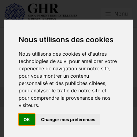
Menu
Nous utilisons des cookies
Nous utilisons des cookies et d'autres
technologies de suivi pour améliorer votre
GHR PARIS ÎLE-DE-
expérience de navigation sur notre site,
FRANCE
pour vous montrer un contenu
personnalisé et des publicités ciblées,
pour analyser le trafic de notre site et
Actualités
Qui sommes-nous ?
GHR National
pour comprendre la provenance de nos
Partenaires
Contact adhésion
visiteurs.
Forum de l’emploi le 22 mai
OK
Changer mes préférences
2023 Paris 20e