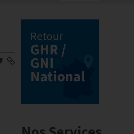
Retour
GHR /
GNI
National
Nos Services