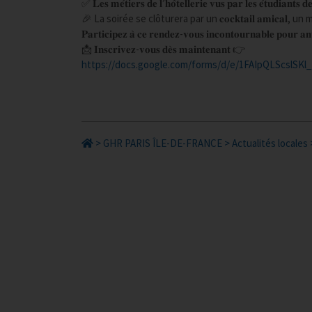
✅ 𝐋𝐞𝐬 𝐦𝐞́𝐭𝐢𝐞𝐫𝐬 𝐝𝐞 𝐥’𝐡𝐨̂𝐭𝐞𝐥𝐥𝐞𝐫𝐢𝐞 𝐯𝐮𝐬 𝐩𝐚𝐫 𝐥𝐞𝐬 𝐞́𝐭𝐮𝐝𝐢𝐚𝐧𝐭𝐬 
🎉 La soirée se clôturera par un 𝐜𝐨𝐜𝐤𝐭𝐚𝐢𝐥 𝐚𝐦𝐢𝐜
𝐏𝐚𝐫𝐭𝐢𝐜𝐢𝐩𝐞𝐳 𝐚̀ 𝐜𝐞 𝐫𝐞𝐧𝐝𝐞𝐳-𝐯𝐨𝐮𝐬 𝐢𝐧𝐜𝐨𝐧𝐭𝐨𝐮𝐫𝐧𝐚𝐛𝐥𝐞 𝐩𝐨𝐮𝐫 𝐚𝐧𝐭
📩 𝐈𝐧𝐬𝐜𝐫𝐢𝐯𝐞𝐳-𝐯𝐨𝐮𝐬 𝐝𝐞̀𝐬 𝐦𝐚𝐢𝐧𝐭𝐞𝐧𝐚𝐧𝐭 👉 
https://docs.google.com/forms/d/e/1FAIpQLScsl
>
GHR PARIS ÎLE-DE-FRANCE
>
Actualités locales