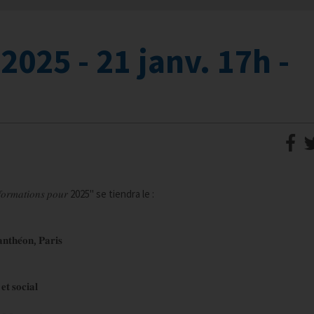
025 - 21 janv. 17h -
𝑎𝑛𝑠𝑓𝑜𝑟𝑚𝑎𝑡𝑖𝑜𝑛𝑠 𝑝𝑜𝑢𝑟 2025" se tiendra le :
𝐧𝐭𝐡𝐞́𝐨𝐧, 𝐏𝐚𝐫𝐢𝐬
𝐞𝐭 𝐬𝐨𝐜𝐢𝐚𝐥