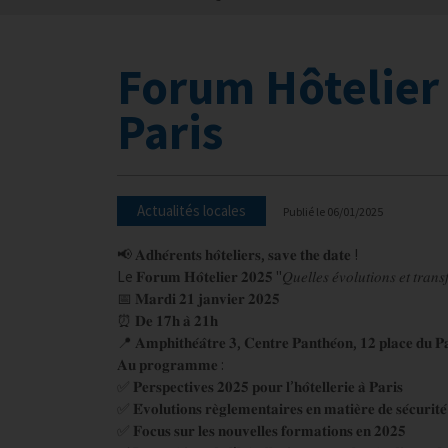
Forum Hôtelier 2
Paris
Actualités locales
Publié le
06/01/2025
📢 𝐀𝐝𝐡𝐞́𝐫𝐞𝐧𝐭𝐬 𝐡𝐨̂𝐭𝐞𝐥𝐢𝐞𝐫𝐬, 𝐬𝐚𝐯𝐞 𝐭𝐡𝐞 𝐝𝐚𝐭𝐞 !
Le 𝐅𝐨𝐫𝐮𝐦 𝐇𝐨̂𝐭𝐞𝐥𝐢𝐞𝐫 𝟐𝟎𝟐𝟓 "𝑄𝑢𝑒𝑙𝑙𝑒𝑠 𝑒́𝑣𝑜𝑙𝑢𝑡𝑖𝑜𝑛𝑠 𝑒𝑡 𝑡
📅 𝐌𝐚𝐫𝐝𝐢 𝟐𝟏 𝐣𝐚𝐧𝐯𝐢𝐞𝐫 𝟐𝟎𝟐𝟓
⏰ 𝐃𝐞 𝟏𝟕𝐡 𝐚̀ 𝟐𝟏𝐡
📍 𝐀𝐦𝐩𝐡𝐢𝐭𝐡𝐞́𝐚̂𝐭𝐫𝐞 𝟑, 𝐂𝐞𝐧𝐭𝐫𝐞 𝐏𝐚𝐧𝐭𝐡𝐞́𝐨𝐧, 𝟏𝟐 𝐩𝐥𝐚𝐜𝐞 𝐝𝐮 𝐏𝐚
𝐀𝐮 𝐩𝐫𝐨𝐠𝐫𝐚𝐦𝐦𝐞 :
✅ 𝐏𝐞𝐫𝐬𝐩𝐞𝐜𝐭𝐢𝐯𝐞𝐬 𝟐𝟎𝟐𝟓 𝐩𝐨𝐮𝐫 𝐥’𝐡𝐨̂𝐭𝐞𝐥𝐥𝐞𝐫𝐢𝐞 𝐚̀ 𝐏𝐚𝐫𝐢𝐬
✅ 𝐄́𝐯𝐨𝐥𝐮𝐭𝐢𝐨𝐧𝐬 𝐫𝐞̀𝐠𝐥𝐞𝐦𝐞𝐧𝐭𝐚𝐢𝐫𝐞𝐬 𝐞𝐧 𝐦𝐚𝐭𝐢𝐞̀𝐫𝐞 𝐝𝐞 𝐬𝐞́𝐜𝐮𝐫𝐢𝐭𝐞́ 
✅ 𝐅𝐨𝐜𝐮𝐬 𝐬𝐮𝐫 𝐥𝐞𝐬 𝐧𝐨𝐮𝐯𝐞𝐥𝐥𝐞𝐬 𝐟𝐨𝐫𝐦𝐚𝐭𝐢𝐨𝐧𝐬 𝐞𝐧 𝟐𝟎𝟐𝟓