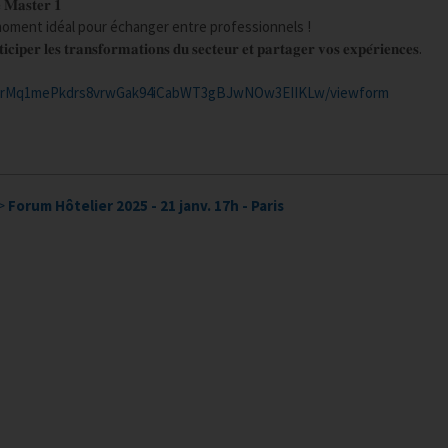
𝐞 𝐌𝐚𝐬𝐭𝐞𝐫 𝟏
𝐥, un moment idéal pour échanger entre professionnels !
𝐢𝐜𝐢𝐩𝐞𝐫 𝐥𝐞𝐬 𝐭𝐫𝐚𝐧𝐬𝐟𝐨𝐫𝐦𝐚𝐭𝐢𝐨𝐧𝐬 𝐝𝐮 𝐬𝐞𝐜𝐭𝐞𝐮𝐫 𝐞𝐭 𝐩𝐚𝐫𝐭𝐚𝐠𝐞𝐫 𝐯𝐨𝐬 𝐞𝐱𝐩𝐞́𝐫𝐢𝐞𝐧𝐜𝐞𝐬.
SKl_rMq1mePkdrs8vrwGak94iCabWT3gBJwNOw3EIIKLw/viewform
>
Forum Hôtelier 2025 - 21 janv. 17h - Paris