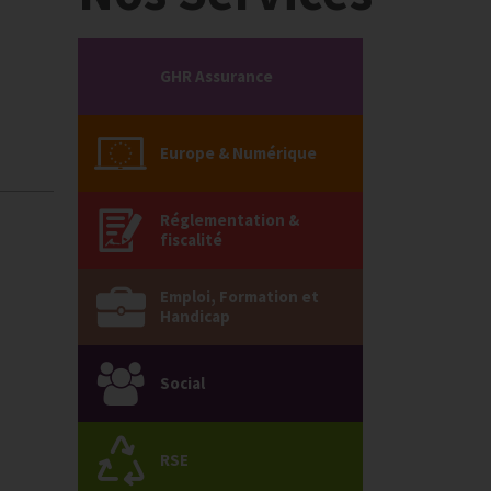
GHR Assurance
Europe & Numérique
Réglementation &
fiscalité
Emploi, Formation et
Handicap
Social
RSE