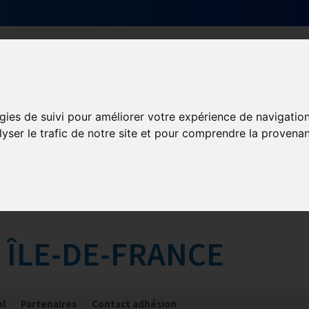
alités
Qui sommes-nous ?
GHR National
gies de suivi pour améliorer votre expérience de navigatio
lyser le trafic de notre site et pour comprendre la provenan
 ÎLE-DE-FRANCE
al
Partenaires
Contact adhésion