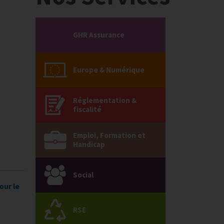
GHR Assurance
Europe & Numérique
Réglementation &
fiscalité
Emploi, Formation et
Handicap
Social
our le
RSE