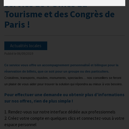
service de l’Office du
Tourisme et des Congrès de
Paris !
Actualités locales
Publié le
06/09/2019
Ce service vous offre un accompagnement personnalisé et bilingue pour la
réservation de billets, que ce soit pour un groupe ou des particuliers.
Croisières, transports, musées, monuments, spectacles… nos conseillers se feront
un plaisir de vous aider pour trouver la solution qui répondra au mieux à vos besoins.
Pour effectuer une demande ou obtenir plus d’informations
sur nos offres, rien de plus simple !
1. Rendez-vous sur
notre interface dédiée aux professionnels
2. Créez votre compte en quelques clics et connectez-vous à votre
espace personnel