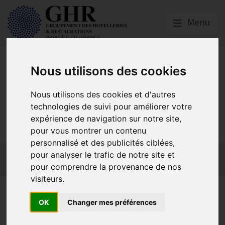
Menu
Nous utilisons des cookies
Nous utilisons des cookies et d'autres
GHR PARIS ÎLE-DE-
technologies de suivi pour améliorer votre
expérience de navigation sur notre site,
FRANCE
pour vous montrer un contenu
personnalisé et des publicités ciblées,
Actualités
Qui sommes-nous ?
GHR National
pour analyser le trafic de notre site et
Partenaires
Contact adhésion
pour comprendre la provenance de nos
visiteurs.
La Conciergerie officielle de
OK
Changer mes préférences
Paris : découvrez le nouveau