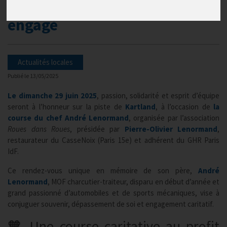
solidaire porté par un chef
engagé
Actualités locales
Publié le
13/05/2025
Le dimanche 29 juin 2025
, passion, solidarité et esprit d’équipe
seront à l’honneur sur la piste de
Kartland
, à l’occasion de
la
course du chef André Lenormand
, organisée par l’association
Roues dans Roues
, présidée par
Pierre-Olivier
Lenormand
,
restaurateur du CasseNoix (Paris 15e) et adhérent du GHR Paris
IdF.
Ce rendez-vous unique en mémoire de son père,
André
Lenormand
, MOF charcutier-traiteur, disparu en début d’année et
grand passionné d’automobiles et de sports mécaniques, vise à
conjuguer souvenir, dépassement de soi et engagement caritatif.
🧡 Une course caritative au profit