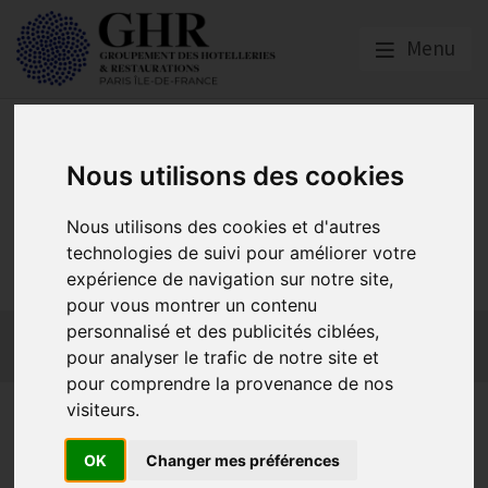
Menu
Nous utilisons des cookies
Nous utilisons des cookies et d'autres
GHR PARIS ÎLE-DE-
technologies de suivi pour améliorer votre
FRANCE
expérience de navigation sur notre site,
pour vous montrer un contenu
Actualités
Qui sommes-nous ?
GHR National
personnalisé et des publicités ciblées,
pour analyser le trafic de notre site et
Partenaires
Contact adhésion
pour comprendre la provenance de nos
visiteurs.
La Course du Chef André
Lenormand : un hommage
OK
Changer mes préférences