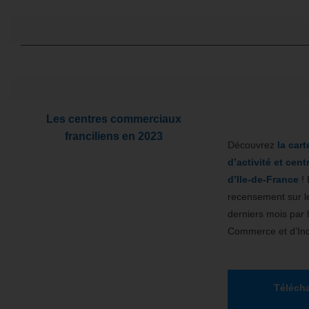
Les centres commerciaux
franciliens en 2023
Découvrez
la car
d’activité et ce
d’Ile-de-France
! 
recensement sur le
derniers mois par
Commerce et d’Ind
Télécha