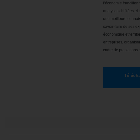
l’économie francilien
analyses chiffrées e
une meilleure connais
savoir-faire de ses e
économique et territor
entreprises, organisme
cadre de prestations 
Télécha