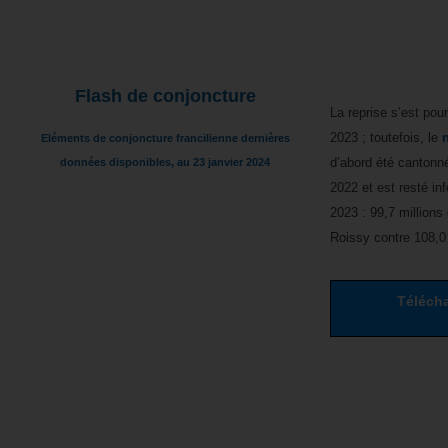
Flash de conjoncture
La reprise s’est pou
2023 ; toutefois, le
Eléments de conjoncture francilienne dernières
d’abord été cantonné
données disponibles, au 23 janvier 2024
2022 et est resté inf
2023 : 99,7 millions
Roissy contre 108,0 
Télécha