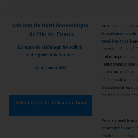
Tableau de bord économique
Au troisième trimestre
de l’Ile-de-France
francilienne a confi
décélération
déjà ape
Le taux de chômage francilien
précédent. Ainsi, déj
est reparti à la hausse
unités au printemps 2
nettes d’emploi salari
3e trimestre 2023
les 10 000 unités dan
l’été ; parallèlement, 
francilien
est reparti 
six mois) et a atteint 
Téléchargez le tableau de bord
Parallèlement, le no
d’entreprises dans l
proche de ses niveau