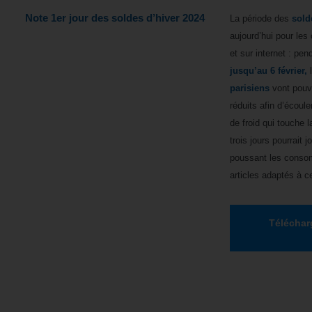
Note 1er jour des soldes d’hiver 2024
La période des
sold
aujourd’hui pour le
et sur internet : pe
jusqu’au 6 février,
parisiens
vont pouv
réduits afin d’écoule
de froid qui touche 
trois jours pourrait j
poussant les conso
articles adaptés à c
Téléchar