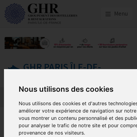
Menu
GHR PARIS ÎLE-DE-
FRANCE
Nous utilisons des cookies
Actualités
Qui sommes-nous ?
GHR National
Partenaires
Contact adhésion
Nous utilisons des cookies et d'autres technologie
améliorer votre expérience de navigation sur notre 
Newsletter janvier 2024 - Le p
vous montrer un contenu personnalisé et des public
pour analyser le trafic de notre site et pour compr
commercial francilien | Tablea
provenance de nos visiteurs.