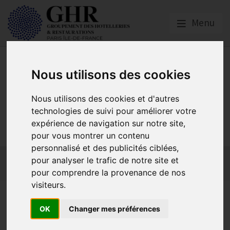
Menu
Nous utilisons des cookies
Nous utilisons des cookies et d'autres
GHR PARIS ÎLE-DE-
technologies de suivi pour améliorer votre
expérience de navigation sur notre site,
FRANCE
pour vous montrer un contenu
personnalisé et des publicités ciblées,
Actualités
Qui sommes-nous ?
GHR National
pour analyser le trafic de notre site et
Partenaires
Contact adhésion
pour comprendre la provenance de nos
visiteurs.
Paris | Participez à la 2e
OK
Changer mes préférences
édition de la Course des cafés