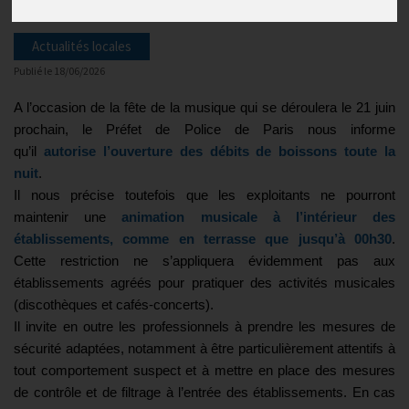
Actualités locales
Publié le
18/06/2026
A l’occasion de la fête de la musique qui se déroulera le 21 juin
prochain, le Préfet de Police de Paris nous informe
qu’il
autorise l’ouverture des débits de boissons toute la
nuit
.
Il nous précise toutefois que les exploitants ne pourront
maintenir une
animation musicale à l’intérieur des
établissements, comme en terrasse que jusqu’à 00h30
.
Cette restriction ne s’appliquera évidemment pas aux
établissements agréés pour pratiquer des activités musicales
(discothèques et cafés-concerts).
Il invite en outre les professionnels à prendre les mesures de
sécurité adaptées, notamment à être particulièrement attentifs à
tout comportement suspect et à mettre en place des mesures
de contrôle et de filtrage à l’entrée des établissements. En cas