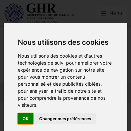
Menu
Nous utilisons des cookies
Nous utilisons des cookies et d'autres
GHR PARIS ÎLE-DE-
technologies de suivi pour améliorer votre
expérience de navigation sur notre site,
FRANCE
pour vous montrer un contenu
personnalisé et des publicités ciblées,
Actualités
Qui sommes-nous ?
GHR National
pour analyser le trafic de notre site et
Partenaires
Contact adhésion
pour comprendre la provenance de nos
visiteurs.
Paris | Fête de la musique 21
OK
Changer mes préférences
juin 2026