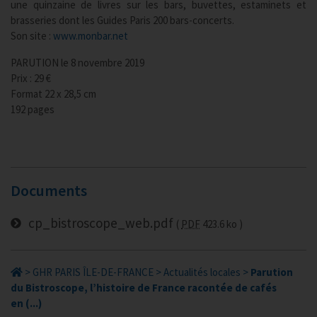
une quinzaine de livres sur les bars, buvettes, estaminets et
brasseries dont les Guides Paris 200 bars-concerts.
Son site :
www.monbar.net
PARUTION le 8 novembre 2019
Prix : 29 €
Format 22 x 28,5 cm
192 pages
Documents
cp_bistroscope_web.pdf
PDF
423.6 ko
>
GHR PARIS ÎLE-DE-FRANCE
>
Actualités locales
>
Parution
du Bistroscope, l’histoire de France racontée de cafés
en (...)