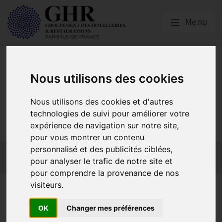
Menu
Nous utilisons des cookies
Nous utilisons des cookies et d'autres
GHR PARIS ÎLE-DE-
technologies de suivi pour améliorer votre
FRANCE
expérience de navigation sur notre site,
pour vous montrer un contenu
personnalisé et des publicités ciblées,
Actualités
Qui sommes-nous ?
GHR National
pour analyser le trafic de notre site et
Partenaires
Contact adhésion
pour comprendre la provenance de nos
visiteurs.
Parution du Bistroscope,
l’histoire de France racontée
OK
Changer mes préférences