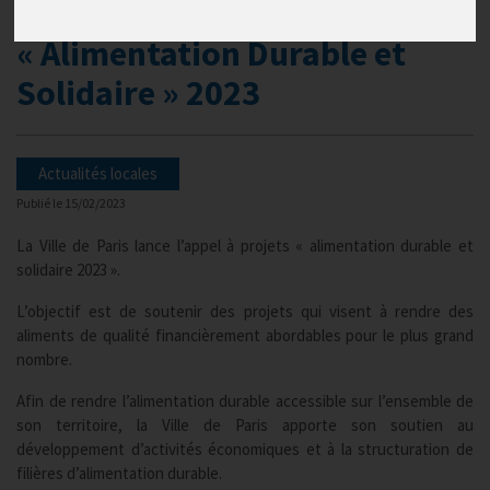
mars 2023 - Appel à projets
« Alimentation Durable et
Solidaire » 2023
Actualités locales
Publié le
15/02/2023
La Ville de Paris lance l’appel à projets « alimentation durable et
solidaire 2023 ».
L’objectif est de soutenir des projets qui visent à rendre des
aliments de qualité financièrement abordables pour le plus grand
nombre.
Afin de rendre l’alimentation durable accessible sur l’ensemble de
son territoire, la Ville de Paris apporte son soutien au
développement d’activités économiques et à la structuration de
filières d’alimentation durable.