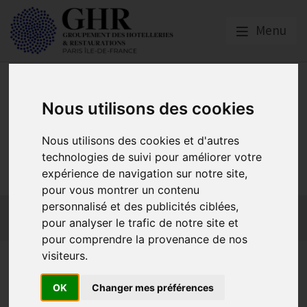
Menu
Nous utilisons des cookies
Nous utilisons des cookies et d'autres
GHR PARIS ÎLE-DE-
technologies de suivi pour améliorer votre
FRANCE
expérience de navigation sur notre site,
pour vous montrer un contenu
personnalisé et des publicités ciblées,
Actualités
Qui sommes-nous ?
GHR National
pour analyser le trafic de notre site et
Partenaires
Contact adhésion
pour comprendre la provenance de nos
visiteurs.
Paris | RAPPEL : 1ère date
limite de candidature le 1er
OK
Changer mes préférences