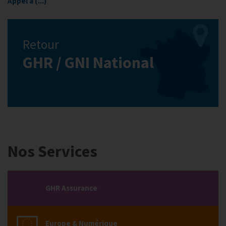
Appel à (...)
Retour
GHR / GNI National
Nos Services
GHR Assurance
Europe & Numérique