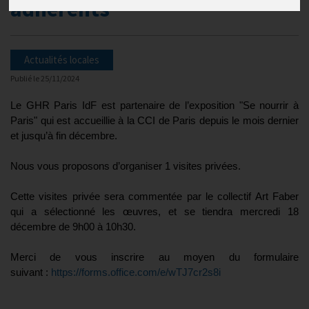
adhérents
Actualités locales
Publié le
25/11/2024
Le GHR Paris IdF est partenaire de l’exposition "Se nourrir à
Paris" qui est accueillie à la CCI de Paris depuis le mois dernier
et jusqu’à fin décembre.
N
ous vous proposons d’organiser 1 visites privées.
Cette visites privée sera commentée par le collectif Art Faber
qui a sélectionné les œuvres, et se tiendra mercredi 18
décembre de 9h00 à 10h30.
Merci de vous inscrire au moyen du formulaire
suivant :
https://forms.office.com/e/wTJ7cr2s8i