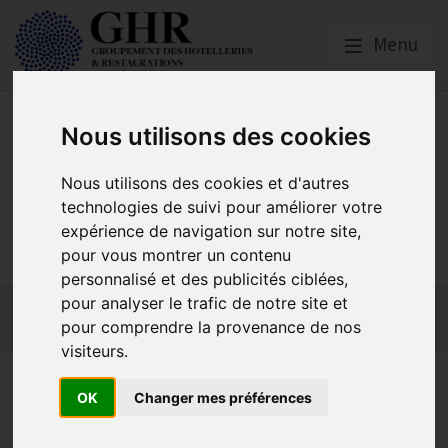
Menu
Nous utilisons des cookies
Nous utilisons des cookies et d'autres
technologies de suivi pour améliorer votre
GHR PARIS ÎLE-DE-
expérience de navigation sur notre site,
FRANCE
pour vous montrer un contenu
personnalisé et des publicités ciblées,
pour analyser le trafic de notre site et
Actualités
Qui sommes-nous ?
GHR National
pour comprendre la provenance de nos
Partenaires
Contact adhésion
visiteurs.
Visite privée exposition "Se
OK
Changer mes préférences
nourrir à Paris" réservée aux