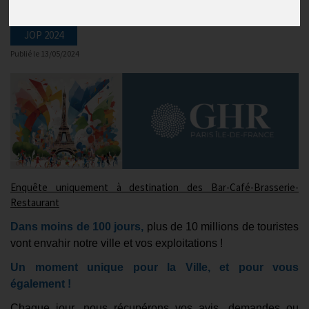
JOP 2024
Publié le
13/05/2024
Enquête uniquement à destination des Bar-Café-Brasserie-
Restaurant
Dans moins de 100 jours,
plus de 10 millions de touristes
vont envahir notre ville et vos exploitations !
Un moment unique pour la Ville, et pour vous
également !
Chaque jour, nous récupérons vos avis, demandes ou