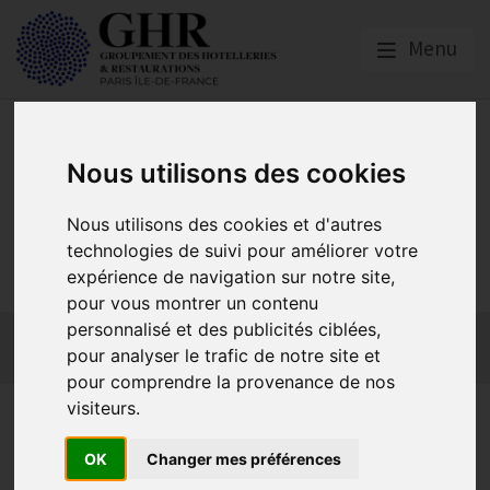
Menu
Nous utilisons des cookies
Nous utilisons des cookies et d'autres
GHR PARIS ÎLE-DE-
technologies de suivi pour améliorer votre
FRANCE
expérience de navigation sur notre site,
pour vous montrer un contenu
personnalisé et des publicités ciblées,
Actualités
Qui sommes-nous ?
GHR National
pour analyser le trafic de notre site et
Partenaires
Contact adhésion
pour comprendre la provenance de nos
visiteurs.
J.O. 2024 Paris, prenez 5 mn
pour nous répondre !
OK
Changer mes préférences