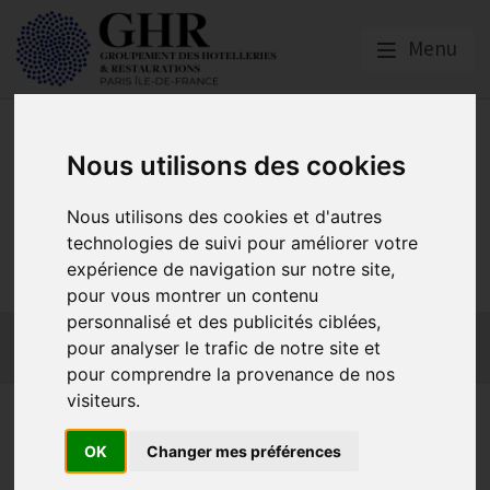
Menu
Nous utilisons des cookies
Nous utilisons des cookies et d'autres
GHR PARIS ÎLE-DE-
technologies de suivi pour améliorer votre
FRANCE
expérience de navigation sur notre site,
pour vous montrer un contenu
personnalisé et des publicités ciblées,
Actualités
Qui sommes-nous ?
GHR National
pour analyser le trafic de notre site et
Partenaires
Contact adhésion
pour comprendre la provenance de nos
visiteurs.
JOP 2024 - Aide aux Victimes
OK
Changer mes préférences