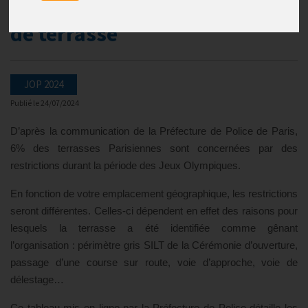
temporaires d’autorisation
de terrasse
JOP 2024
Publié le
24/07/2024
D’après la communication de la Préfecture de Police de Paris,
6% des terrasses Parisiennes sont concernées par des
restrictions durant la période des Jeux Olympiques.
En fonction de votre emplacement géographique, les restrictions
seront différentes. Celles-ci dépendent en effet des raisons pour
lesquels la terrasse a été identifiée comme gênant
l’organisation : périmètre gris SILT de la Cérémonie d’ouverture,
passage d’une course sur route, voie d’approche, voie de
délestage…
Ce tableau mis en ligne par la Préfecture de Police détaille les