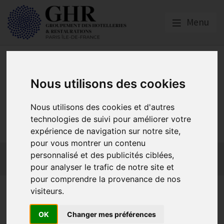
Menu
Nous utilisons des cookies
GHR PARIS ÎLE-DE-
Nous utilisons des cookies et d'autres
technologies de suivi pour améliorer votre
FRANCE
expérience de navigation sur notre site,
pour vous montrer un contenu
Actualités
Qui sommes-nous ?
GHR National
personnalisé et des publicités ciblées,
Partenaires
Contact adhésion
pour analyser le trafic de notre site et
pour comprendre la provenance de nos
JOP 2024 | : les règles
visiteurs.
concernant les retraits
OK
Changer mes préférences