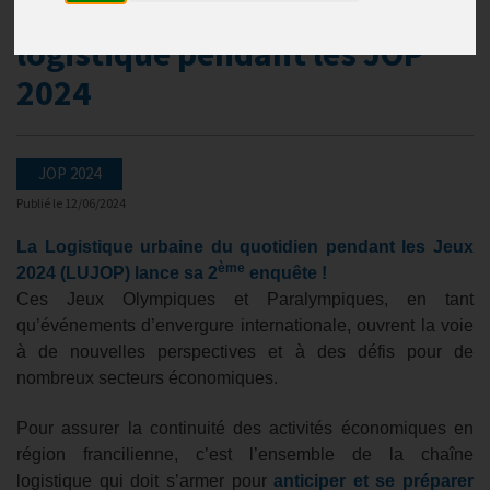
gestion des flux et de la
logistique pendant les JOP
2024
JOP 2024
Publié le
12/06/2024
La Logistique urbaine du quotidien pendant les Jeux
ème
2024 (LUJOP) lance sa 2
enquête !
Ces Jeux Olympiques et Paralympiques, en tant
qu’événements d’envergure internationale, ouvrent la voie
à de nouvelles perspectives et à des défis pour de
nombreux secteurs économiques.
Pour assurer la continuité des activités économiques en
région francilienne, c’est l’ensemble de la chaîne
logistique qui doit s’armer pour
anticiper et se préparer