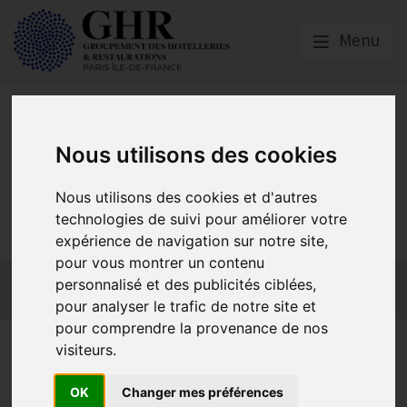
Menu
Nous utilisons des cookies
GHR PARIS ÎLE-DE-
Nous utilisons des cookies et d'autres
technologies de suivi pour améliorer votre
FRANCE
expérience de navigation sur notre site,
pour vous montrer un contenu
Actualités
Qui sommes-nous ?
GHR National
personnalisé et des publicités ciblées,
Partenaires
Contact adhésion
pour analyser le trafic de notre site et
pour comprendre la provenance de nos
LUJOP : Enquête à destination
visiteurs.
des professionnels pour la
OK
Changer mes préférences