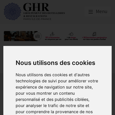
Menu
GHR PARIS ÎLE-DE-
Nous utilisons des cookies
FRANCE
Nous utilisons des cookies et d'autres
Actualités
Qui sommes-nous ?
GHR National
technologies de suivi pour améliorer votre
Partenaires
Contact adhésion
expérience de navigation sur notre site,
pour vous montrer un contenu
Des restaurateurs à la
personnalisé et des publicités ciblées,
pour analyser le trafic de notre site et
rencontre des pêcheurs
pour comprendre la provenance de nos