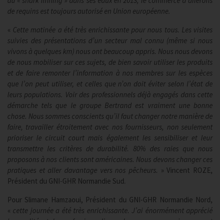
du « shark finning » dans ses eaux en 2013, le commerce d’ailerons
de requins est toujours autorisé en Union européenne.
«
Cette matinée a été très enrichissante pour nous tous. Les visites
suivies des présentations d’un secteur mal connu (même si nous
vivons à quelques km) nous ont beaucoup appris. Nous nous devons
de nous mobiliser sur ces sujets, de bien savoir utiliser les produits
et de faire remonter l’information à nos membres sur les espèces
que l’on peut utiliser, et celles que n’on doit éviter selon l’état de
leurs populations. Voir des professionnels déjà engagés dans cette
démarche tels que le groupe Bertrand est vraiment une bonne
chose. Nous sommes conscients qu’il faut changer notre manière de
faire, travailler étroitement avec nos fournisseurs, non seulement
prioriser le circuit court mais également les sensibiliser et leur
transmettre les critères de durabilité. 80% des raies que nous
proposons à nos clients sont américaines. Nous devons changer ces
pratiques et aller davantage vers nos pêcheurs.
» Vincent ROZE,
Président du GNI-GHR Normandie Sud.
Pour Slimane Hamzaoui, Président du GNI-GHR Normandie Nord,
«
cette journée a été très enrichissante. J’ai énormément apprécié