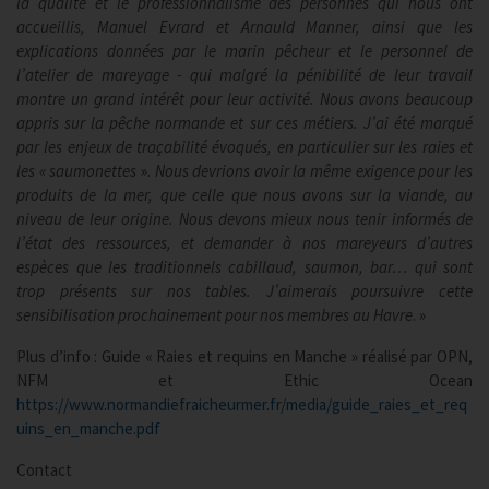
la qualité et le professionnalisme des personnes qui nous ont
accueillis, Manuel Evrard et Arnauld Manner, ainsi que les
explications données par le marin pêcheur et le personnel de
l’atelier de mareyage - qui malgré la pénibilité de leur travail
montre un grand intérêt pour leur activité. Nous avons beaucoup
appris sur la pêche normande et sur ces métiers. J’ai été marqué
par les enjeux de traçabilité évoqués, en particulier sur les raies et
les « saumonettes
».
Nous devrions avoir la même exigence pour les
produits de la mer, que celle que nous avons sur la viande, au
niveau de leur origine.
Nous devons mieux nous tenir informés de
l’état des ressources, et demander à nos mareyeurs d’autres
espèces que les traditionnels cabillaud, saumon, bar… qui sont
trop présents sur nos tables. J’aimerais poursuivre cette
sensibilisation prochainement pour nos membres au Havre
. »
Plus d’info : Guide « Raies et requins en Manche » réalisé par OPN,
NFM et Ethic Ocean
https://www.normandiefraicheurmer.fr/media/guide_raies_et_req
uins_en_manche.pdf
Contact