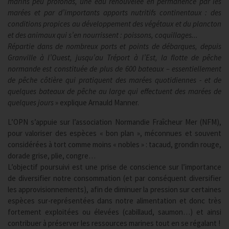
marins peu profonds, une eau renouvelée en permanence par les
marées et par d’importants apports nutritifs continentaux : des
conditions propices au développement des végétaux et du plancton
et des animaux qui s’en nourrissent : poissons, coquillages...
Répartie dans de nombreux ports et points de débarques, depuis
Granville à l’Ouest, jusqu’au Tréport à l’Est, la flotte de pêche
normande est constituée de plus de 600 bateaux – essentiellement
de pêche côtière qui pratiquent des marées quotidiennes - et de
quelques bateaux de pêche au large qui effectuent des marées de
quelques jours
» explique Arnauld Manner.
L’OPN s’appuie sur l’association Normandie Fraîcheur Mer (NFM),
pour valoriser des espèces « bon plan », méconnues et souvent
considérées à tort comme moins « nobles » : tacaud, grondin rouge,
dorade grise, plie, congre…
L’objectif poursuivi est une prise de conscience sur l’importance
de diversifier notre consommation (et par conséquent diversifier
les approvisionnements), afin de diminuer la pression sur certaines
espèces sur-représentées dans notre alimentation et donc très
fortement exploitées ou élevées (cabillaud, saumon…) et ainsi
contribuer à préserver les ressources marines tout en se régalant !