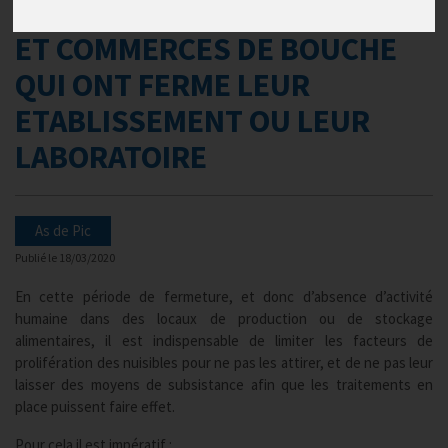
RESTAURATEURS, TRAITEURS,
ET COMMERCES DE BOUCHE
QUI ONT FERME LEUR
ETABLISSEMENT OU LEUR
LABORATOIRE
As de Pic
Publié le
18/03/2020
En cette période de fermeture, et donc d’absence d’activité
humaine dans des locaux de production ou de stockage
alimentaires, il est indispensable de limiter les facteurs de
prolifération des nuisibles pour ne pas les attirer, et de ne pas leur
laisser des moyens de subsistance afin que les traitements en
place puissent faire effet.
Pour cela il est impératif :