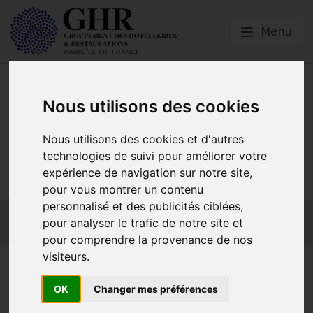
Menu
Nous utilisons des cookies
Nous utilisons des cookies et d'autres
GHR PARIS ÎLE-DE-
technologies de suivi pour améliorer votre
FRANCE
expérience de navigation sur notre site,
pour vous montrer un contenu
personnalisé et des publicités ciblées,
Actualités
Qui sommes-nous ?
GHR National
pour analyser le trafic de notre site et
Partenaires
Contact adhésion
pour comprendre la provenance de nos
visiteurs.
A L’ATTENTION DES
CAFETIERS, HOTELIERS,
OK
Changer mes préférences