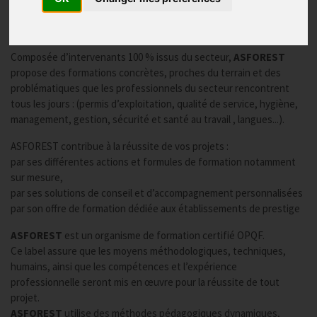
continue et de conseil exclusivement dédiée aux métiers de
l’hôtellerie et de la restauration.
Composée d’intervenants 100 % issus du secteur,
ASFOREST
propose des formations concrètes, proches du terrain et des
problématiques que les professionnels du secteur rencontrent
tous les jours : (permis d’exploitation, qualité de service, hygiène,
management, gestion, sécurité et santé au travail , langues...).
ASFOREST contribue à la réussite de vos projets :
par ses différentes actions et formules de formation notamment
sur mesure,
par ses solutions de conseil et d’accompagnement personnalisées
par son offre de formation dédiée aux établissements de prestige
ASFOREST
est un organisme de formation certifié OPQF.
Ce label assure que les moyens méthodologiques, techniques,
humains, ainsi que les compétences et l’expérience
professionnelle seront mis en œuvre pour la réussite de tout
projet.
ASFOREST
utilise des méthodes pédagogiques dynamiques,