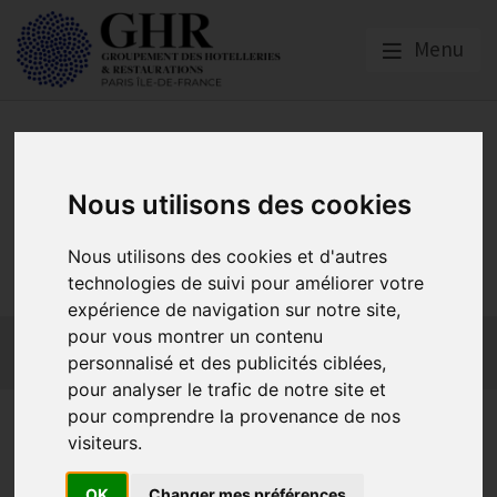
Menu
Nous utilisons des cookies
GHR PARIS ÎLE-DE-
Nous utilisons des cookies et d'autres
FRANCE
technologies de suivi pour améliorer votre
expérience de navigation sur notre site,
pour vous montrer un contenu
Actualités
Qui sommes-nous ?
GHR National
personnalisé et des publicités ciblées,
Partenaires
Contact adhésion
pour analyser le trafic de notre site et
Asforest
pour comprendre la provenance de nos
visiteurs.
Créée en 1975,
ASFOREST
est une association de formation
OK
Changer mes préférences