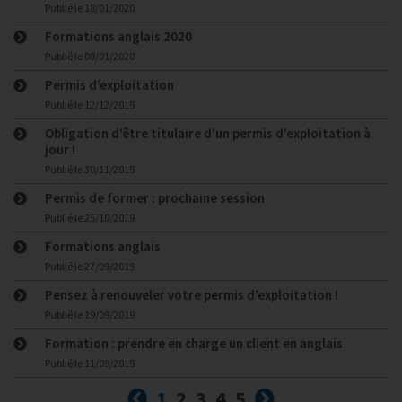
Publié le
18/01/2020
Formations anglais 2020
Publié le
08/01/2020
Permis d’exploitation
Publié le
12/12/2019
Obligation d’être titulaire d’un permis d’exploitation à
jour !
Publié le
30/11/2019
Permis de former : prochaine session
Publié le
25/10/2019
Formations anglais
Publié le
27/09/2019
Pensez à renouveler votre permis d’exploitation !
Publié le
19/09/2019
Formation : prendre en charge un client en anglais
Publié le
11/09/2019
Précédent
(courante)
Suivant
1
2
3
4
5