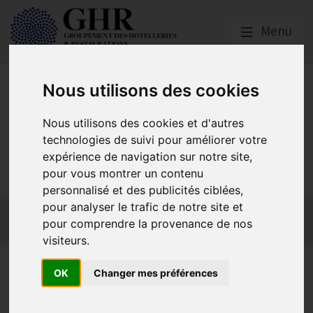
Menu
Nous utilisons des cookies
Nous utilisons des cookies et d'autres
technologies de suivi pour améliorer votre
GHR PARIS ÎLE-DE-
expérience de navigation sur notre site,
FRANCE
pour vous montrer un contenu
personnalisé et des publicités ciblées,
pour analyser le trafic de notre site et
Actualités
Qui sommes-nous ?
GHR National
pour comprendre la provenance de nos
Partenaires
Contact adhésion
visiteurs.
mobilemotion
OK
Changer mes préférences