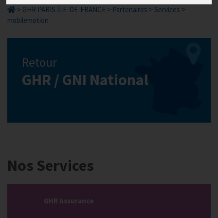
>
GHR PARIS ÎLE-DE-FRANCE
>
Partenaires
>
Services
>
mobilemotion
Retour
GHR / GNI National
Nos Services
GHR Assurance