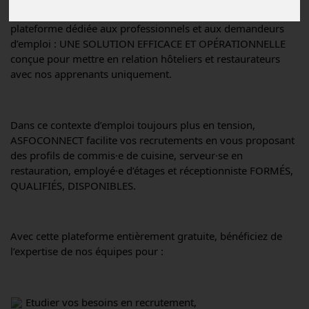
 Notre plateforme Espace CV ASFOCONNECT est une 
plateforme dédiée aux professionnels et aux demandeurs 
d’emploi : UNE SOLUTION EFFICACE ET OPÉRATIONNELLE 
conçue pour mettre en relation hôteliers et restaurateurs 
avec nos apprenants uniquement.
Dans 
ce contexte d’emploi toujours plus en tension, 
ASFOCONNECT facilite vos recrutements en vous proposant 
des profils de commis·e de cuisine, serveur·se en 
restauration, employé·e d’étages et réceptionniste FORMÉS, 
QUALIFIÉS, DISPONIBLES.
Avec cette plateforme entièrement gratuite, bénéficiez de 
l’expertise de nos équipes pour :
 Etudier vos besoins en recrutement,