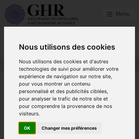
Menu
Nos partenaires
Nous utilisons des cookies
Nous utilisons des cookies et d'autres
L’actualité des partenaires
Nos partenaires
technologies de suivi pour améliorer votre
expérience de navigation sur notre site,
ASFOCONNECT | Plateforme
pour vous montrer un contenu
personnalisé et des publicités ciblées,
de récrutement HCR
pour analyser le trafic de notre site et
pour comprendre la provenance de nos
visiteurs.
Asforest
Publié le
04/06/2024
OK
Changer mes préférences