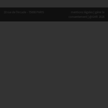
18 rue de l'Arcade - 75008 PARIS
mentions légales
|
gérer le
consentement
| @GHR 2026