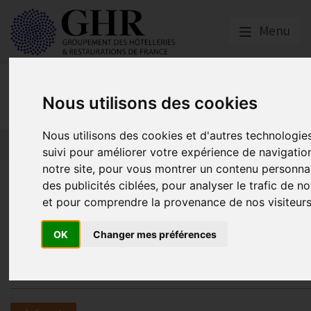
Menu
Nos partenaires
Nous utilisons des cookies
Nous utilisons des cookies et d'autres technologie
L’actualité des partenaires
Nos partenaires
suivi pour améliorer votre expérience de navigatio
notre site, pour vous montrer un contenu personnal
[#ASFOCONNECT] Retour sur la
des publicités ciblées, pour analyser le trafic de no
et pour comprendre la provenance de nos visiteurs
ronde "Publics éloignés de l’em
métiers en tension, quelle
OK
Changer mes préférences
convergence ?"