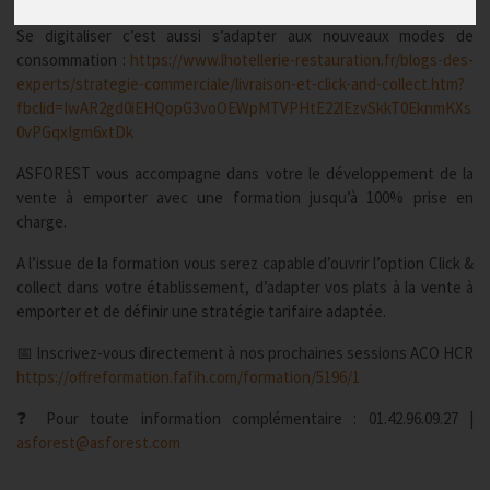
Se digitaliser c’est aussi s’adapter aux nouveaux modes de
consommation :
https://www.lhotellerie-restauration.fr/blogs-des-
experts/strategie-commerciale/livraison-et-click-and-collect.htm?
fbclid=IwAR2gd0iEHQopG3voOEWpMTVPHtE22lEzvSkkT0EknmKXs
0vPGqxIgm6xtDk
ASFOREST vous accompagne dans votre le développement de la
vente à emporter avec une formation jusqu’à 100% prise en
charge.
A l’issue de la formation vous serez capable d’ouvrir l’option Click &
collect dans votre établissement, d’adapter vos plats à la vente à
emporter et de définir une stratégie tarifaire adaptée.
📅 Inscrivez-vous directement à nos prochaines sessions ACO HCR
https://offreformation.fafih.com/formation/5196/1
❓ Pour toute information complémentaire : 01.42.96.09.27 |
asforest@asforest.com