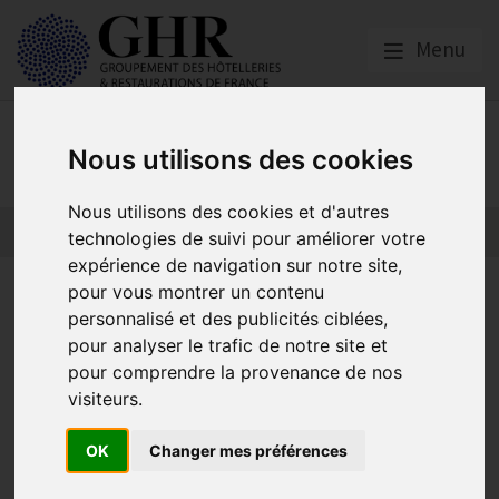
Menu
Nos partenaires
Nous utilisons des cookies
Nous utilisons des cookies et d'autres
L’actualité des partenaires
Nos partenaires
technologies de suivi pour améliorer votre
expérience de navigation sur notre site,
Avez-vous déjà pensé au Click
pour vous montrer un contenu
personnalisé et des publicités ciblées,
& Collect pour votre
pour analyser le trafic de notre site et
établissement ?
pour comprendre la provenance de nos
visiteurs.
OK
Changer mes préférences
Asforest
Publié le
07/04/2023