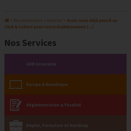
>
Nos partenaires
>
Asforest
>
Avez-vous déjà pensé au
Click & Collect pour votre établissement (...)
Nos Services
GHR Assurance
Europe & Numérique
Réglementation & fiscalité
Emploi, Formation et Handicap