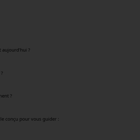
t aujourd’hui ?
 ?
ment ?
le conçu pour vous guider :