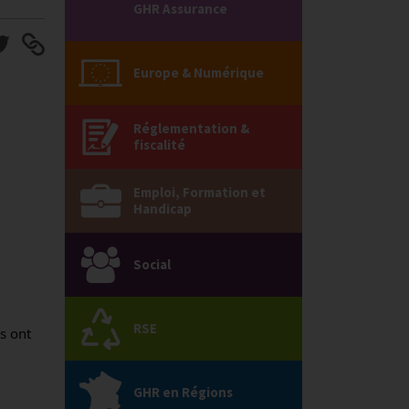
GHR Assurance
Europe & Numérique
Réglementation &
fiscalité
Emploi, Formation et
Handicap
Social
RSE
s ont 
GHR en Régions