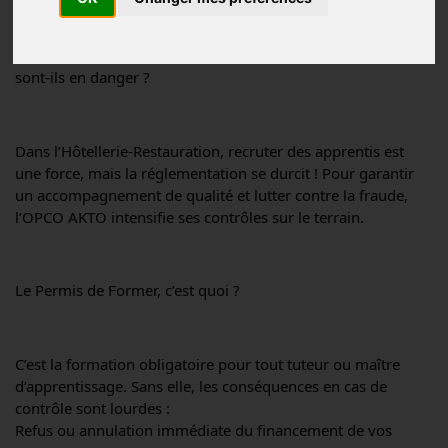
ONTRÔLES AKTO RENFORCÉS : Vos contrats d’alternance 
sont-ils en danger ?
Dans l’Hôtellerie-Restauration, recruter des apprentis est 
une force, mais la réglementation se durcit ! Pour garantir 
un accompagnement de qualité et lutter contre la fraude, 
l’OPCO AKTO intensifie ses contrôles sur le terrain.
Le Permis de Former, c’est quoi ?
C’est la formation obligatoire pour tout tuteur ou maître 
d’apprentissage. Sans elle, les conséquences en cas de 
contrôle sont lourdes :
Refus ou annulation immédiate du financement de vos 