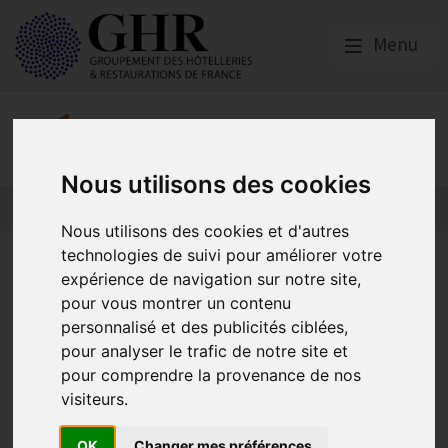
Menu
Nos partenaires
Nous utilisons des cookies
L’actualité des partenaires
Nos partenaires
Nous utilisons des cookies et d'autres
technologies de suivi pour améliorer votre
Contrôles AKTO Renforcés :
expérience de navigation sur notre site,
Votre permis de former est-il
pour vous montrer un contenu
personnalisé et des publicités ciblées,
à jour ?
pour analyser le trafic de notre site et
pour comprendre la provenance de nos
visiteurs.
Asforest
Publié le
25/06/2026
OK
Changer mes préférences