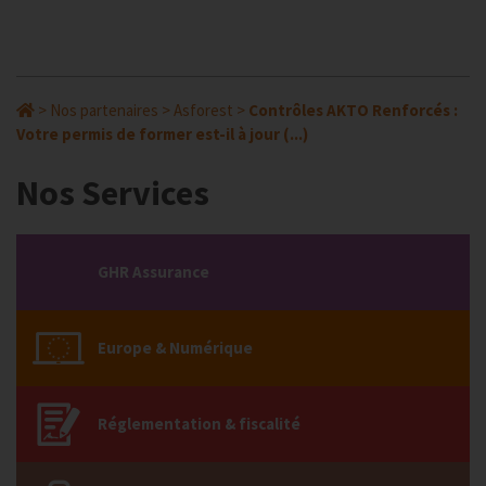
>
Nos partenaires
>
Asforest
>
Contrôles AKTO Renforcés :
Votre permis de former est-il à jour (...)
Nos Services
GHR Assurance
Europe & Numérique
Réglementation & fiscalité