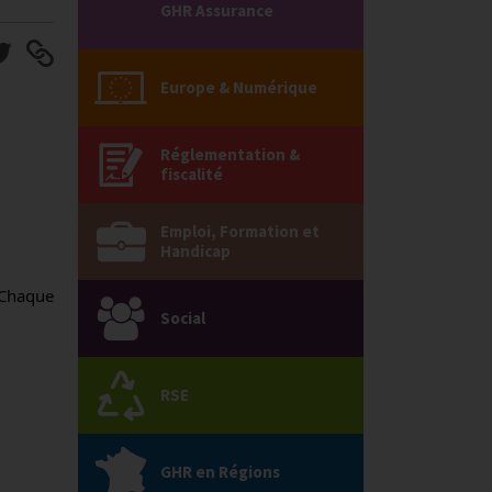
GHR Assurance
Europe & Numérique
Réglementation &
fiscalité
Emploi, Formation et
Handicap
Chaque 
Social
RSE
GHR en Régions