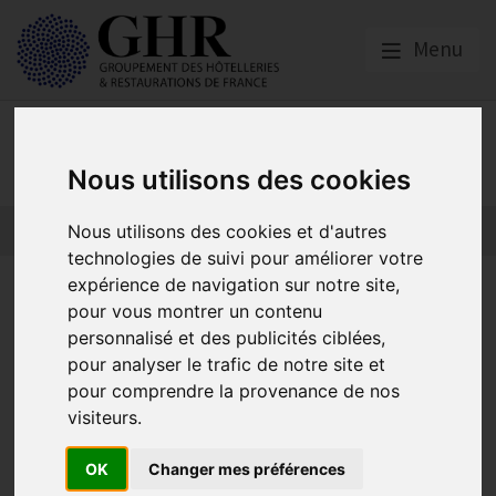
Menu
Nos partenaires
Nous utilisons des cookies
L’actualité des partenaires
Nos partenaires
Nous utilisons des cookies et d'autres
technologies de suivi pour améliorer votre
expérience de navigation sur notre site,
Découvrez notre calendrier
pour vous montrer un contenu
de formations du mois de
personnalisé et des publicités ciblées,
pour analyser le trafic de notre site et
Mars
pour comprendre la provenance de nos
visiteurs.
Asforest
OK
Changer mes préférences
Publié le
01/03/2023