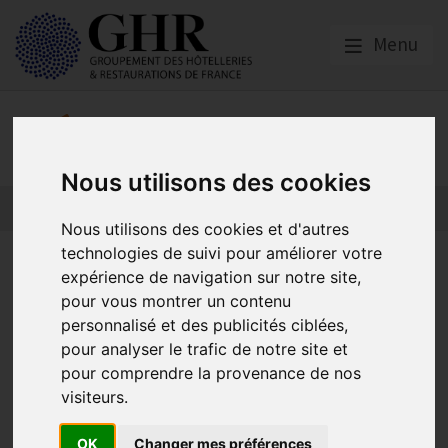
Menu
Nos partenaires
Nous utilisons des cookies
L’actualité des partenaires
Nos partenaires
Nous utilisons des cookies et d'autres
technologies de suivi pour améliorer votre
Financez la formation de vos
expérience de navigation sur notre site,
futurs employés grâce à la
pour vous montrer un contenu
personnalisé et des publicités ciblées,
POEI
pour analyser le trafic de notre site et
pour comprendre la provenance de nos
visiteurs.
Asforest
Publié le
05/05/2025
OK
Changer mes préférences