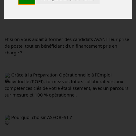
Vous avez des besoins en recrutement dans le secteur HCR ?
Et si on vous aidait à former des candidats AVANT leur prise 
de poste, tout en bénéficiant d’un financement pris en 
charge ?
 Grâce à la Préparation Opérationnelle à l’Emploi 
Individuelle (POEI), formez vos futurs collaborateurs aux 
compétences clés de votre établissement, avec un parcours 
sur mesure et 100 % opérationnel.
 Pourquoi choisir ASFOREST ?