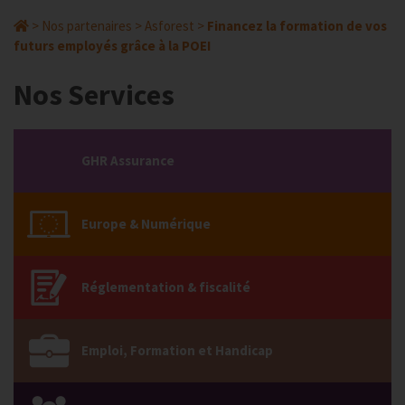
>
Nos partenaires
>
Asforest
>
Financez la formation de vos
futurs employés grâce à la POEI
Nos Services
GHR Assurance
Europe & Numérique
Réglementation & fiscalité
Emploi, Formation et Handicap