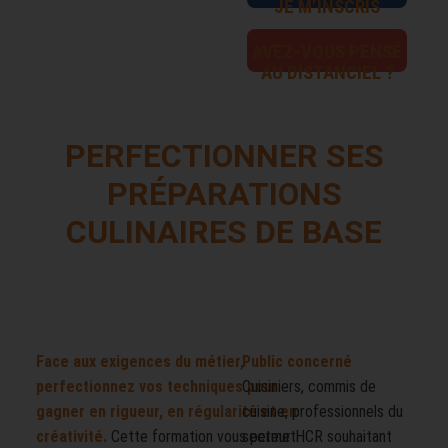
JE M’INSCRIS
AVEZ-VOUS PENSÉ
AU DISTANCIEL ?
PERFECTIONNER SES
PRÉPARATIONS
CULINAIRES DE BASE
Face aux exigences du métier,
Public concerné
perfectionnez vos techniques pour
Cuisiniers, commis de
gagner en rigueur, en régularité et en
cuisine, professionnels du
créativité.
Cette formation vous permet
secteur HCR souhaitant