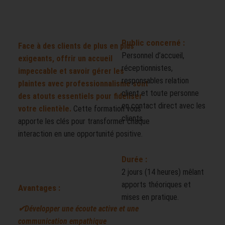
Public concerné :
Face à des clients de plus en plus
Personnel d’accueil,
exigeants, offrir un accueil
réceptionnistes,
impeccable et savoir gérer les
responsables relation
plaintes avec professionnalisme sont
client et toute personne
des atouts essentiels pour fidéliser
en contact direct avec les
votre clientèle.
Cette formation vous
clients.
apporte les clés pour transformer chaque
interaction en une opportunité positive.
Durée :
2 jours (14 heures) mêlant
apports théoriques et
Avantages :
mises en pratique.
✔Développer une écoute active et une
communication empathique