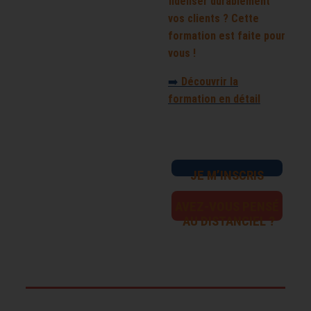
fidéliser durablement
vos clients ? Cette
formation est faite pour
vous !
➡️
Découvrir la
formation en détail
JE M’INSCRIS
AVEZ-VOUS PENSÉ
AU DISTANCIEL ?