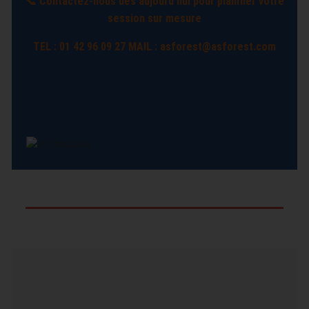
📞 Contactez-nous dès aujourd’hui pour planifier votre
session sur mesure
TEL : 01 42 96 09 27 MAIL :
asforest@asforest.com