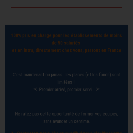
100% pris en charge pour les établissements de moins
de 50 salariés
et en intra, directement chez vous, partout en France
C’est maintenant ou jamais : les places (et les fonds) sont
limitées !
🚨 Premier arrivé, premier servi... 🚨
Ne ratez pas cette opportunité de former vos équipes,
sans avancer un centime.