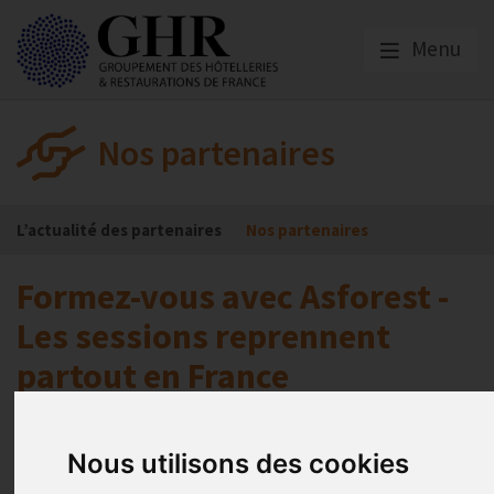
Menu
Nos partenaires
L’actualité des partenaires
Nos partenaires
Formez-vous avec Asforest -
Les sessions reprennent
partout en France
Asforest
Nous utilisons des cookies
Publié le
30/07/2025