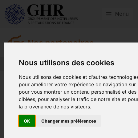
Menu
Nos partenaires
Nous utilisons des cookies
L’actualité des partenaires
Nos partenaires
Nous utilisons des cookies et d'autres technologies
Les sessions de formation Asfo
pour améliorer votre expérience de navigation sur n
ouvertes à l’inscription !
pour vous montrer un contenu personnalisé et des 
ciblées, pour analyser le trafic de notre site et p
la provenance de nos visiteurs.
Asforest
OK
Changer mes préférences
Publié le
31/05/2024