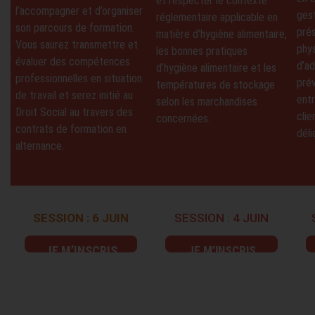
et respecter le contexte
l’accompagner et d’organiser
ges
réglementaire applicable en
son parcours de formation.
prés
matière d’hygiène alimentaire,
Vous saurez transmettre et
phy
les bonnes pratiques
évaluer des compétences
d’a
d’hygiène alimentaire et les
professionnelles en situation
pré
températures de stockage
de travail et serez initié au
entr
selon les marchandises
Droit Social au travers des
clie
concernées.
contrats de formation en
déli
alternance.
SESSION : 6 JUIN
SESSION : 4 JUIN
JE M’INSCRIS
JE M’INSCRIS