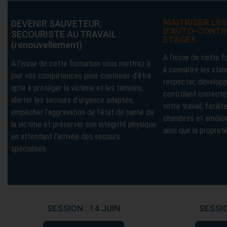
MAITRISER LE
DEVENIR SAUVETEUR,
D’AUTO-CONTR
SECOURISTE AU TRAVAIL
ETAGES
(renouvellement)
A l’issue de cette 
A l’issue de cette formation vous mettrez à
à connaitre les sta
jour vos compétences pour continuer d’être
respecter, dévelop
apte à protéger la victime et les témoins,
contrôlant correct
alerter les secours d’urgence adaptés,
votre travail, facili
empêcher l’aggravation de l’état de santé de
chambres et amélior
la victime et préserver son intégrité physique
ainsi que la propre
en attendant l’arrivée des secours
spécialisés.
SESSION : 14 JUIN
SESSIO