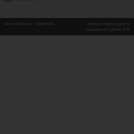
18 rue de l'Arcade - 75008 PARIS
mentions légales
|
gérer le
consentement
| @GHR 2026