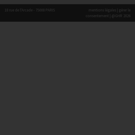
18 rue de l'Arcade - 75008 PARIS
mentions légales
|
gérer le
consentement
| @GHR 2026