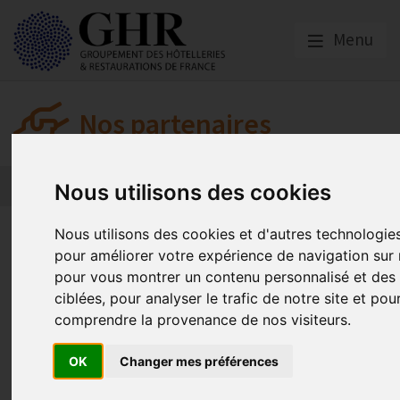
Menu
Nos partenaires
L’actualité des partenaires
Nos partenaires
Nous utilisons des cookies
Votre formation à distance fina
Nous utilisons des cookies et d'autres technologies
pour améliorer votre expérience de navigation sur n
Fonds National de l’Emploi
pour vous montrer un contenu personnalisé et des 
ciblées, pour analyser le trafic de notre site et pou
comprendre la provenance de nos visiteurs.
Asforest
OK
Changer mes préférences
Publié le
16/04/2020