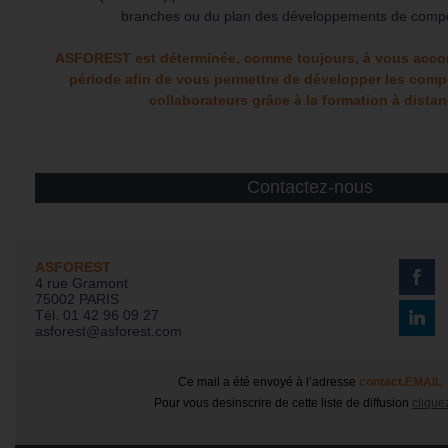
branches ou du plan des développements de comp
ASFOREST est déterminée, comme toujours, à vous acco
période afin de vous permettre de développer les com
collaborateurs grâce à la formation à distan
Contactez-nous
ASFOREST
4 rue Gramont
75002 PARIS
Tél. 01 42 96 09 27
asforest@asforest.com
Ce mail a été envoyé à l’adresse
contact.EMAIL
Pour vous desinscrire de cette liste de diffusion
cliquez