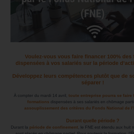
Voulez-vous vous faire financer 100% des
dispensées à vos salariés sur la période d’activ
Développez leurs compétences plutôt que de s
séparer !
À compter du mardi 14 avril,
toute entreprise pourra se faire
formations
dispensées à ses salariés en chômage parti
assouplissement des critères du Fonds
National de l
Durant quelle période ?
Durant la
période de confinement
, le FNE est étendu aux huit m
sont placés en chômage partiel.
Pour soutenir la formation, l’É