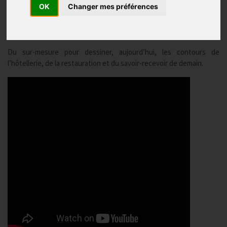
OK
Changer mes préférences
résidentiel géré, restaurateurs, architectes, designers,
décorateurs... pendant 5 jours le marché de l’hospitality et du
contract s’ouvre à vous !
Du sur-mesure pour dessiner, aujourd’hui, les contours de
l’hôtellerie, de la restauration et du savoir-recevoir de demain.