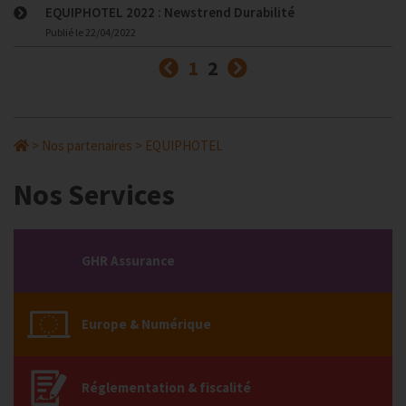
EQUIPHOTEL 2022 : Newstrend Durabilité
Publié le
22/04/2022
Précédent
(courante)
Suivant
1
2
>
Nos partenaires
>
EQUIPHOTEL
Nos Services
GHR Assurance
Europe & Numérique
Réglementation & fiscalité