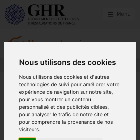
Menu
Nos partenaires
Nous utilisons des cookies
L’actualité des partenaires
Nos partenaires
Nous utilisons des cookies et d'autres
EQUIPHOTEL
technologies de suivi pour améliorer votre
expérience de navigation sur notre site,
pour vous montrer un contenu
Home of Hospitality
personnalisé et des publicités ciblées,
Tous les deux ans, EquipHotel vous accompagne dans la
pour analyser le trafic de notre site et
gestion au quotidien de vos établissements et le
pour comprendre la provenance de nos
développement de nouveaux projets.
visiteurs.
Hôteliers, investisseurs, dirigeants de résidences de tourisme, de